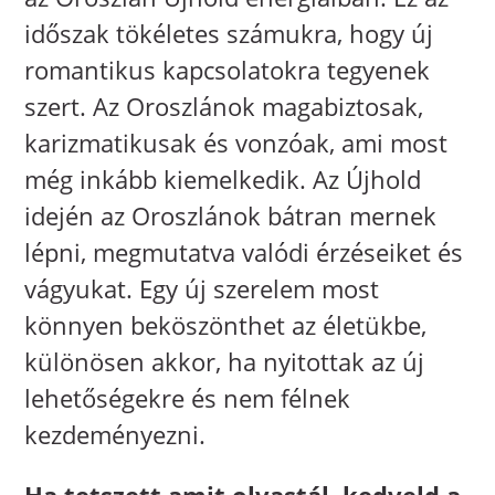
időszak tökéletes számukra, hogy új
romantikus kapcsolatokra tegyenek
szert. Az Oroszlánok magabiztosak,
karizmatikusak és vonzóak, ami most
még inkább kiemelkedik. Az Újhold
idején az Oroszlánok bátran mernek
lépni, megmutatva valódi érzéseiket és
vágyukat. Egy új szerelem most
könnyen beköszönthet az életükbe,
különösen akkor, ha nyitottak az új
lehetőségekre és nem félnek
kezdeményezni.
Ha tetszett amit olvastál, kedveld a