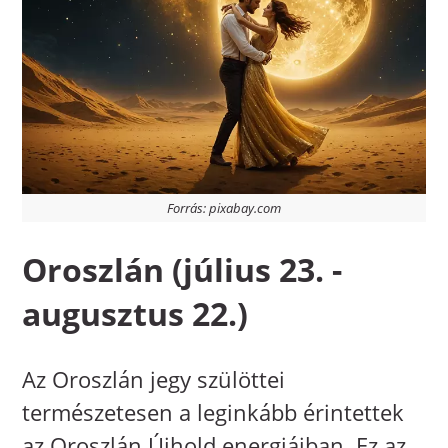
Forrás: pixabay.com
Oroszlán (július 23. -
augusztus 22.)
Az Oroszlán jegy szülöttei
természetesen a leginkább érintettek
az Oroszlán Újhold energiáiban. Ez az