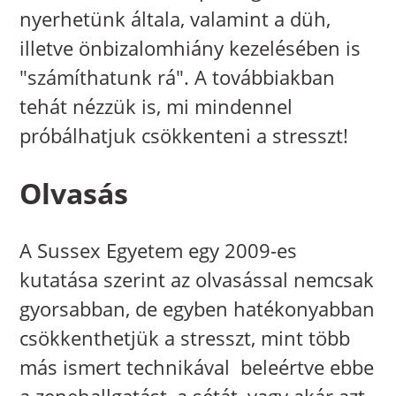
nyerhetünk általa, valamint a düh,
illetve önbizalomhiány kezelésében is
"számíthatunk rá". A továbbiakban
tehát nézzük is, mi mindennel
próbálhatjuk csökkenteni a stresszt!
Olvasás
A Sussex Egyetem egy 2009-es
kutatása szerint az olvasással nemcsak
gyorsabban, de egyben hatékonyabban
csökkenthetjük a stresszt, mint több
más ismert technikával  beleértve ebbe
a zenehallgatást, a sétát, vagy akár azt,