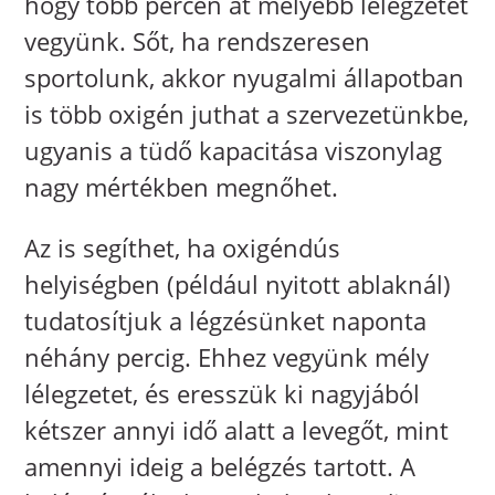
hogy több percen át mélyebb lélegzetet
vegyünk. Sőt, ha rendszeresen
sportolunk, akkor nyugalmi állapotban
is több oxigén juthat a szervezetünkbe,
ugyanis a tüdő kapacitása viszonylag
nagy mértékben megnőhet.
Az is segíthet, ha oxigéndús
helyiségben (például nyitott ablaknál)
tudatosítjuk a légzésünket naponta
néhány percig. Ehhez vegyünk mély
lélegzetet, és eresszük ki nagyjából
kétszer annyi idő alatt a levegőt, mint
amennyi ideig a belégzés tartott. A