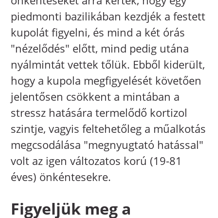
önkénteseket arra kérték, hogy egy
piedmonti bazilikában kezdjék a festett
kupolát figyelni, és mind a két órás
"nézelődés" előtt, mind pedig utána
nyálmintát vettek tőlük. Ebből kiderült,
hogy a kupola megfigyelését követően
jelentősen csökkent a mintában a
stressz hatására termelődő kortizol
szintje, vagyis feltehetőleg a műalkotás
megcsodálása "megnyugtató hatással"
volt az igen változatos korú (19-81
éves) önkéntesekre.
Figyeljük meg a