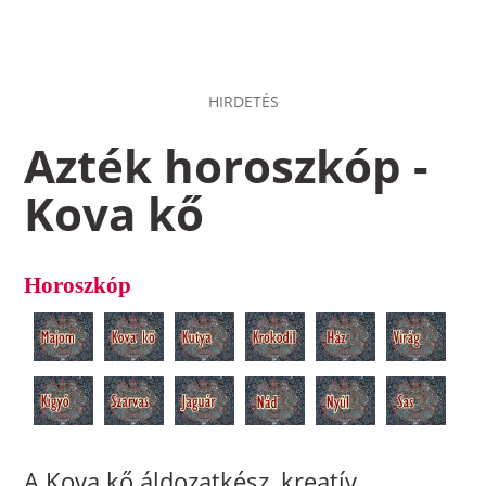
HIRDETÉS
Azték horoszkóp -
Kova kő
Horoszkóp
A Kova kő áldozatkész, kreatív