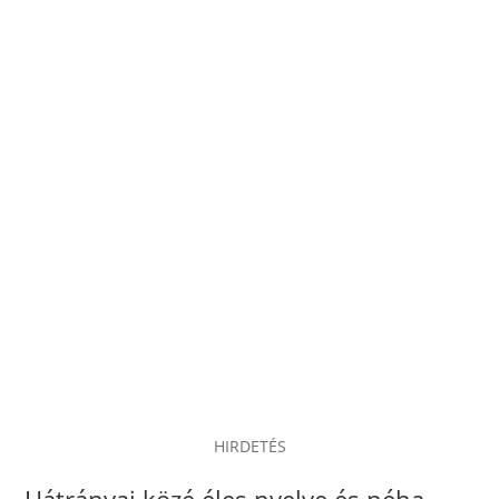
HIRDETÉS
Hátrányai közé éles nyelve és néha