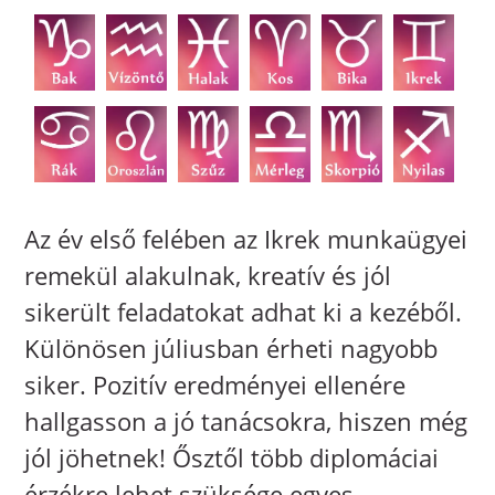
Az év első felében az Ikrek munkaügyei
remekül alakulnak, kreatív és jól
sikerült feladatokat adhat ki a kezéből.
Különösen júliusban érheti nagyobb
siker. Pozitív eredményei ellenére
hallgasson a jó tanácsokra, hiszen még
jól jöhetnek! Ősztől több diplomáciai
érzékre lehet szüksége egyes